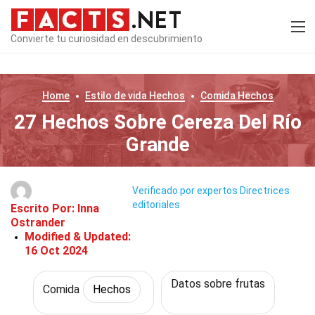
Convierte tu curiosidad en descubrimiento
Home
Estilo de vida
Hechos
Comida
Hechos
27 Hechos Sobre Cereza Del Río
Grande
Verificado por expertos
Directrices
editoriales
Escrito Por:
Inna
Ostrander
Modified & Updated:
16 Oct 2024
Datos sobre frutas
Comida
Hechos