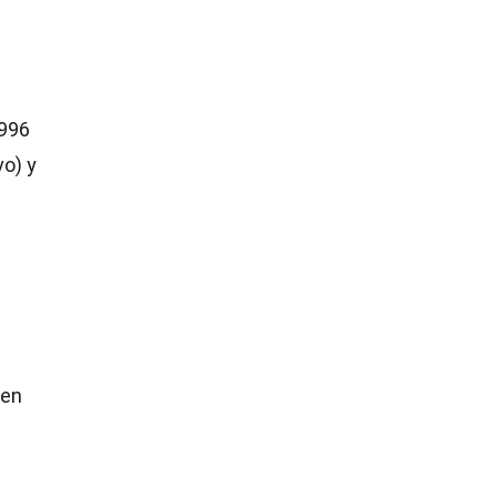
1996
o) y
 en