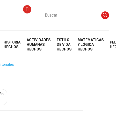
ACTIVIDADES
ESTILO
MATEMÁTICAS
HISTORIA
PE
HUMANAS
DE VIDA
Y LÓGICA
HECHOS
HE
HECHOS
HECHOS
HECHOS
itoriales
ón