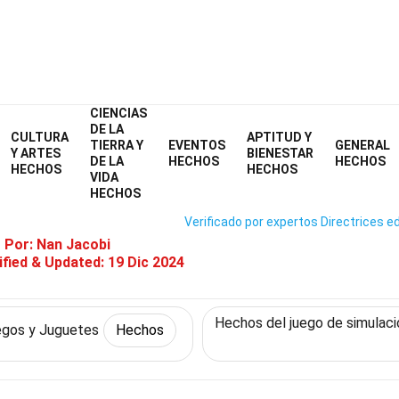
CIENCIAS
Home
Cultura y Artes
Hechos
Juegos y Juguetes
Hechos
DE LA
CULTURA
APTITUD Y
TIERRA Y
EVENTOS
GENERAL
31 Hechos Sobre Tamagotchi
Y ARTES
BIENESTAR
DE LA
HECHOS
HECHOS
HECHOS
HECHOS
VIDA
HECHOS
Verificado por expertos
Directrices ed
o Por:
Nan Jacobi
fied & Updated:
19 Dic 2024
Hechos del juego de simulaci
gos y Juguetes
Hechos