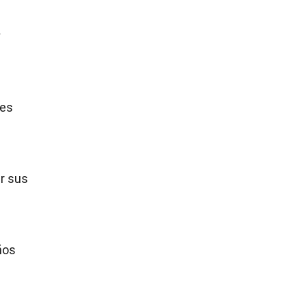
y
les
ar sus
ños