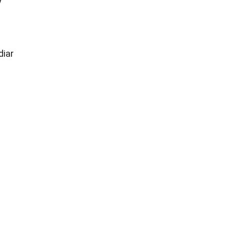
y
diar