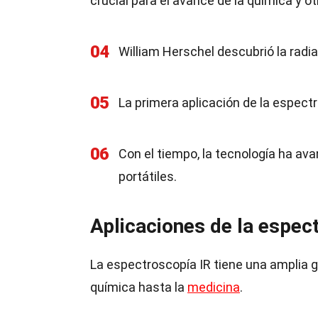
crucial para el avance de la química y ot
04
William Herschel descubrió la radi
05
La primera aplicación de la espect
06
Con el tiempo, la tecnología ha av
portátiles.
Aplicaciones de la espec
La espectroscopía IR tiene una amplia 
química hasta la
medicina
.