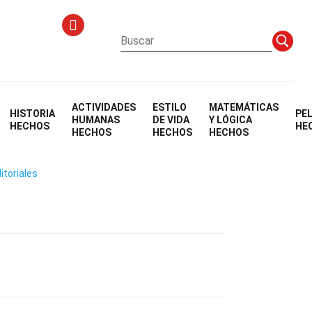
ACTIVIDADES
ESTILO
MATEMÁTICAS
HISTORIA
PE
 IR
HUMANAS
DE VIDA
Y LÓGICA
HECHOS
HE
HECHOS
HECHOS
HECHOS
itoriales