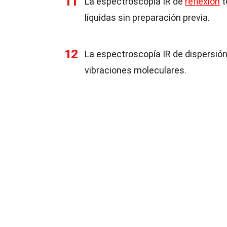
11
La espectroscopía IR de
reflexión
t
líquidas sin preparación previa.
12
La espectroscopía IR de dispersión
vibraciones moleculares.