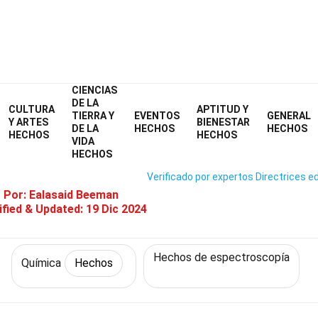
CIENCIAS
Home
Ciencia
Hechos
Química
Hechos
DE LA
CULTURA
APTITUD Y
TIERRA Y
EVENTOS
GENERAL
5 Hechos Sobre Espectroscopía
Y ARTES
BIENESTAR
DE LA
HECHOS
HECHOS
HECHOS
HECHOS
VIDA
HECHOS
Verificado por expertos
Directrices ed
o Por:
Ealasaid Beeman
fied & Updated:
19 Dic 2024
Hechos de espectroscopía
Química
Hechos