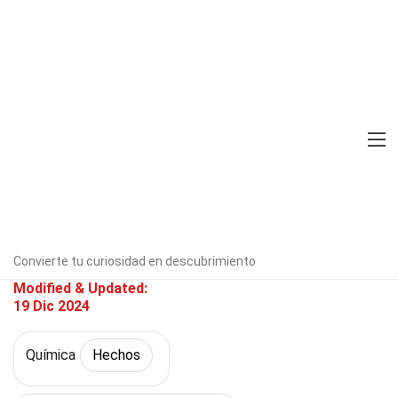
Home
Ciencia
Hechos
Química
Hechos
30 Hechos Sobre Punto Triple
Verificado por expertos
Directrices
editoriales
Escrito Por:
Maddy
Iverson
Convierte tu curiosidad en descubrimiento
Modified & Updated:
19 Dic 2024
Química
Hechos