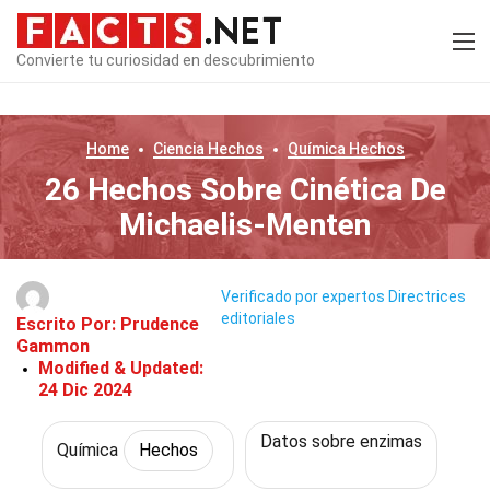
Convierte tu curiosidad en descubrimiento
Home
Ciencia
Hechos
Química
Hechos
26 Hechos Sobre Cinética De
Michaelis-Menten
Verificado por expertos
Directrices
editoriales
Escrito Por:
Prudence
Gammon
Modified & Updated:
24 Dic 2024
Datos sobre enzimas
Química
Hechos