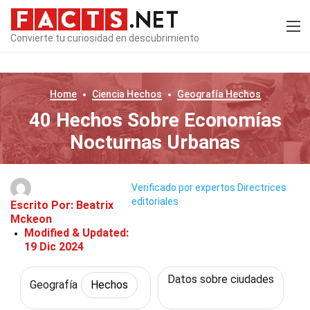
Convierte tu curiosidad en descubrimiento
Home
Ciencia
Hechos
Geografía
Hechos
40 Hechos Sobre Economías
Nocturnas Urbanas
Verificado por expertos
Directrices
editoriales
Escrito Por:
Beatrix
Mckeon
Modified & Updated:
19 Dic 2024
Datos sobre ciudades
Geografía
Hechos