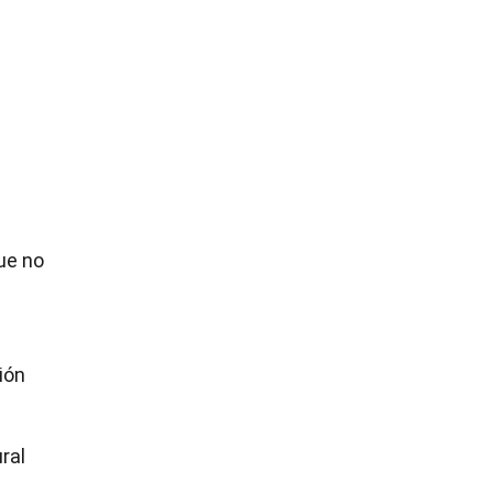
ue no
ión
ral