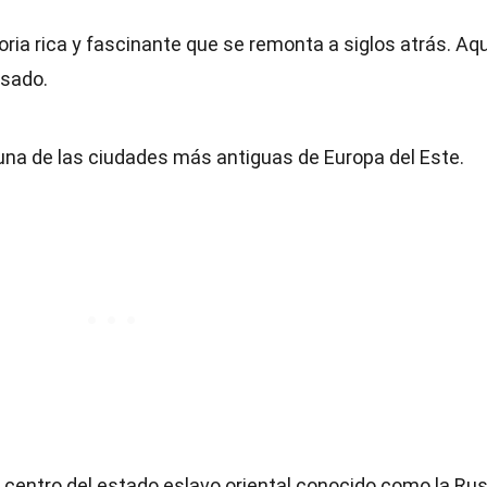
toria rica y fascinante que se remonta a siglos atrás. Aq
asado.
s una de las ciudades más antiguas de Europa del Este.
 el centro del estado eslavo oriental conocido como la Ru