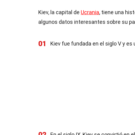
Kiev, la capital de
Ucrania
, tiene una his
algunos datos interesantes sobre su p
01
Kiev fue fundada en el siglo V y e
02
En el siglo IX, Kiev se convirtió en