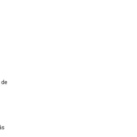
n de
ás