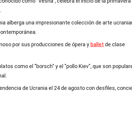
, conocido como "Vesna", celebra el inicio de la primavera
.
nia alberga una impresionante colección de arte ucrani
 contemporánea.
famoso por sus producciones de ópera y
ballet
de clase
latos como el "borsch" y el "pollo Kiev", que son popular
al.
pendencia de Ucrania el 24 de agosto con desfiles, conci