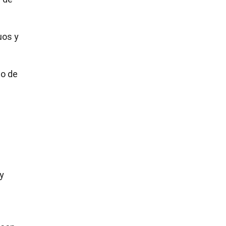
uos y
do de
y