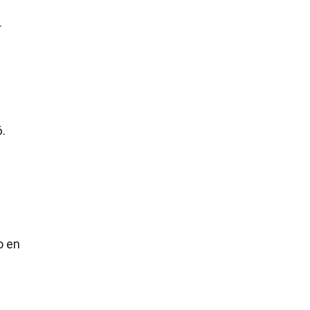
r
.
o en