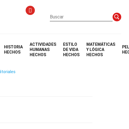
ACTIVIDADES
ESTILO
MATEMÁTICAS
HISTORIA
PE
HUMANAS
DE VIDA
Y LÓGICA
HECHOS
HE
HECHOS
HECHOS
HECHOS
itoriales