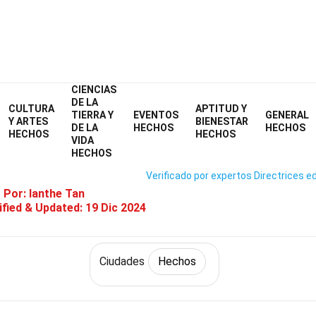
CIENCIAS
Home
Mundo
Hechos
Ciudades
Hechos
DE LA
CULTURA
APTITUD Y
TIERRA Y
EVENTOS
GENERAL
28 Hechos Sobre Kiev
Y ARTES
BIENESTAR
DE LA
HECHOS
HECHOS
HECHOS
HECHOS
VIDA
HECHOS
Verificado por expertos
Directrices ed
o Por:
Ianthe Tan
fied & Updated:
19 Dic 2024
Ciudades
Hechos