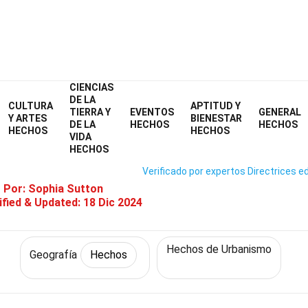
CIENCIAS
Home
Ciencia
Hechos
Geografía
Hechos
DE LA
CULTURA
APTITUD Y
TIERRA Y
EVENTOS
GENERAL
Hechos Sobre Ciudades Transit
Y ARTES
BIENESTAR
DE LA
HECHOS
HECHOS
HECHOS
HECHOS
VIDA
HECHOS
Verificado por expertos
Directrices ed
o Por:
Sophia Sutton
fied & Updated:
18 Dic 2024
Hechos de Urbanismo
Geografía
Hechos