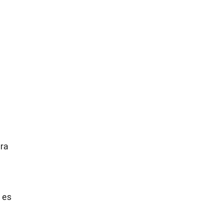
ara
 es