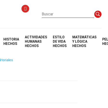
ACTIVIDADES
ESTILO
MATEMÁTICAS
HISTORIA
PE
ables
HUMANAS
DE VIDA
Y LÓGICA
HECHOS
HE
HECHOS
HECHOS
HECHOS
itoriales