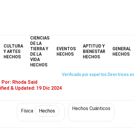
CIENCIAS
Home
Ciencia
Hechos
Física
Hechos
DE LA
CULTURA
APTITUD Y
TIERRA Y
EVENTOS
GENERAL
Hechos Sobre Efecto Zeno Cuán
Y ARTES
BIENESTAR
DE LA
HECHOS
HECHOS
HECHOS
HECHOS
VIDA
HECHOS
Verificado por expertos
Directrices ed
o Por:
Rhoda Said
fied & Updated:
19 Dic 2024
Hechos Cuánticos
Física
Hechos