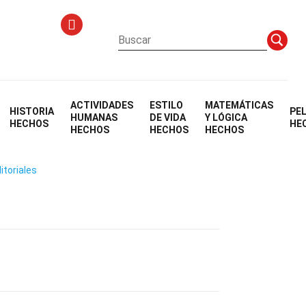
ACTIVIDADES
ESTILO
MATEMÁTICAS
HISTORIA
PE
tico
HUMANAS
DE VIDA
Y LÓGICA
HECHOS
HE
HECHOS
HECHOS
HECHOS
itoriales