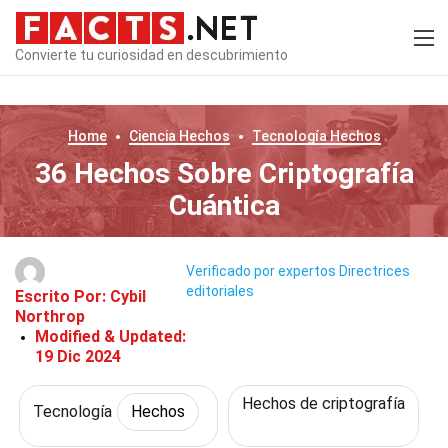
Convierte tu curiosidad en descubrimiento
Home
Ciencia
Hechos
Tecnología
Hechos
36 Hechos Sobre Criptografía
Cuántica
Verificado por expertos
Directrices
editoriales
Escrito Por:
Cybil
Northrop
Modified & Updated:
19 Dic 2024
Hechos de criptografía
Tecnología
Hechos