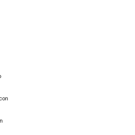
o
 con
en