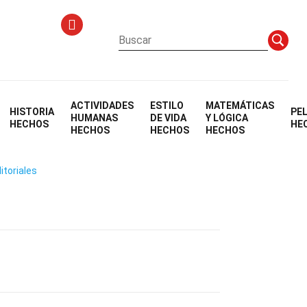
ACTIVIDADES
ESTILO
MATEMÁTICAS
HISTORIA
PE
HUMANAS
DE VIDA
Y LÓGICA
HECHOS
HE
HECHOS
HECHOS
HECHOS
itoriales