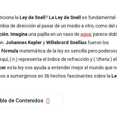
nciona la
Ley de Snell
?
La Ley de Snell
es fundamental 
bia de dirección al pasar de un medio a otro, como del 
ción
.
Imagina
una pajilla en un vaso de
agua
; parece dob
ón.
Johannes Kepler
y
Willebrord Snellius
fueron los
 fórmula
matemática de la ley es sencilla pero poderosa
uí, ( n ) representa el índice de refracción y ( \theta ) el
cer
esta ley nos ayuda a entender mejor el mundo que n
mos a sumergirnos en 36 hechos fascinantes sobre la
Le
bla de Contenidos