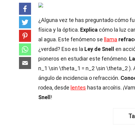
¿Alguna vez te has preguntado cómo fu
física y la óptica.
Explica
cómo la luz cam
al agua. Este fenómeno se
llama
refrac
¿verdad? Eso es la
Ley de Snell
en acci
pioneros en estudiar este fenómeno.
La
n_1 \sin \theta_1 = n_2 \sin \theta_2 ). Aq
ángulo de incidencia o refracción.
Cono
rodea, desde
lentes
hasta arcoíris. ¡Va
Snell
!
Ta