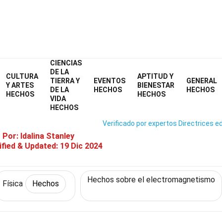
CIENCIAS
Home
Ciencia
Hechos
Física
Hechos
DE LA
CULTURA
APTITUD Y
TIERRA Y
EVENTOS
GENERAL
36 Hechos Sobre Ley De Snell
Y ARTES
BIENESTAR
DE LA
HECHOS
HECHOS
HECHOS
HECHOS
VIDA
HECHOS
Verificado por expertos
Directrices ed
o Por:
Idalina Stanley
fied & Updated:
19 Dic 2024
Hechos sobre el electromagnetismo
Física
Hechos