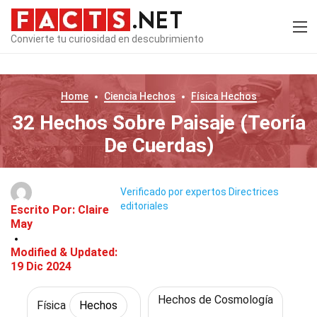
Convierte tu curiosidad en descubrimiento
Home
Ciencia
Hechos
Física
Hechos
32 Hechos Sobre Paisaje (Teoría
De Cuerdas)
Verificado por expertos
Directrices
editoriales
Escrito Por:
Claire
May
Modified & Updated:
19 Dic 2024
Hechos de Cosmología
Física
Hechos