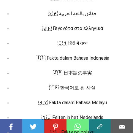
🇸🇦 حقائق باللغة العربية
🇬🇷 Γεγονότα στα ελληνικά
🇮🇳 हिंदी में तथ्य
🇮🇩 Fakta dalam Bahasa Indonesia
🇯🇵 日本語の事実
🇰🇷 한국어로 된 사실
🇲🇾 Fakta dalam Bahasa Melayu
🇳🇱 Feiten in het Nederlands
🇵🇱 Fakty po polsku