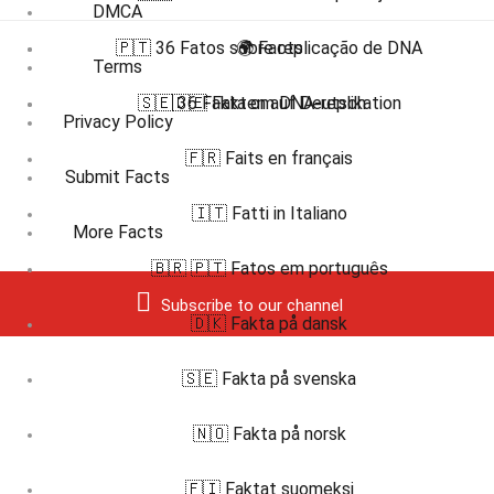
DMCA
🇵🇹 36 Fatos sobre replicação de DNA
🌍 Facts
Terms
🇸🇪 36 Fakta om DNA-replikation
🇩🇪 Fakten auf Deutsch
Privacy Policy
🇫🇷 Faits en français
Submit Facts
🇮🇹 Fatti in Italiano
More Facts
🇧🇷 🇵🇹 Fatos em português
Subscribe to our channel
🇩🇰 Fakta på dansk
🇸🇪 Fakta på svenska
🇳🇴 Fakta på norsk
🇫🇮 Faktat suomeksi