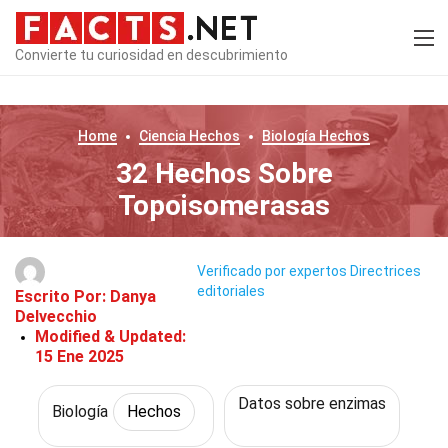
Convierte tu curiosidad en descubrimiento
Home
Ciencia
Hechos
Biología
Hechos
32 Hechos Sobre
Topoisomerasas
Verificado por expertos
Directrices
editoriales
Escrito Por:
Danya
Delvecchio
Modified & Updated:
15 Ene 2025
Datos sobre enzimas
Biología
Hechos