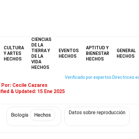
CIENCIAS
Home
Ciencia
Hechos
Biología
Hechos
DE LA
CULTURA
APTITUD Y
TIERRA Y
EVENTOS
GENERAL
Hechos Sobre Reproducción Se
Y ARTES
BIENESTAR
DE LA
HECHOS
HECHOS
HECHOS
HECHOS
VIDA
HECHOS
Verificado por expertos
Directrices ed
 Por:
Cecile Cazares
fied & Updated:
15 Ene 2025
Datos sobre reproducción
Biología
Hechos