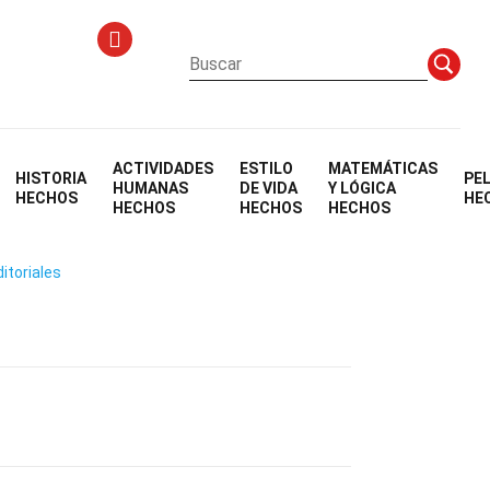
ACTIVIDADES
ESTILO
MATEMÁTICAS
HISTORIA
PE
xual
HUMANAS
DE VIDA
Y LÓGICA
HECHOS
HE
HECHOS
HECHOS
HECHOS
itoriales