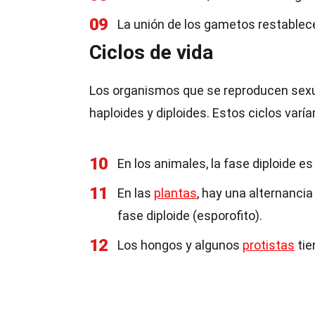
09
La unión de los gametos restablec
Ciclos de vida
Los organismos que se reproducen sexu
haploides y diploides. Estos ciclos varí
10
En los animales, la fase diploide e
11
En las
plantas
, hay una alternancia
fase diploide (esporofito).
12
Los hongos y algunos
protistas
tie