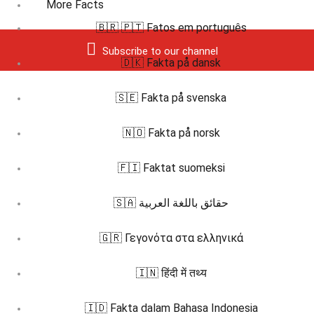
More Facts
🇧🇷 🇵🇹 Fatos em português
Subscribe to our channel
🇩🇰 Fakta på dansk
🇸🇪 Fakta på svenska
🇳🇴 Fakta på norsk
🇫🇮 Faktat suomeksi
🇸🇦 حقائق باللغة العربية
🇬🇷 Γεγονότα στα ελληνικά
🇮🇳 हिंदी में तथ्य
🇮🇩 Fakta dalam Bahasa Indonesia