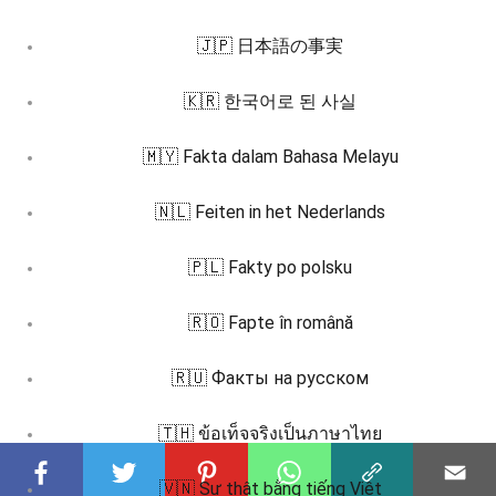
🇯🇵 日本語の事実
🇰🇷 한국어로 된 사실
🇲🇾 Fakta dalam Bahasa Melayu
🇳🇱 Feiten in het Nederlands
🇵🇱 Fakty po polsku
🇷🇴 Fapte în română
🇷🇺 Факты на русском
🇹🇭 ข้อเท็จจริงเป็นภาษาไทย
🇻🇳 Sự thật bằng tiếng Việt