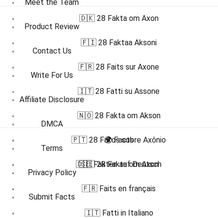
Meet the Team
🇩🇰 28 Fakta om Axon
Product Review
🇫🇮 28 Faktaa Aksoni
Contact Us
🇫🇷 28 Faits sur Axone
Write For Us
🇮🇹 28 Fatti su Assone
Affiliate Disclosure
🇳🇴 28 Fakta om Akson
DMCA
🇵🇹 28 Fatos sobre Axônio
🌍 Facts
Terms
🇩🇪 Fakten auf Deutsch
🇸🇪 28 Fakta om Axon
Privacy Policy
🇫🇷 Faits en français
Submit Facts
🇮🇹 Fatti in Italiano