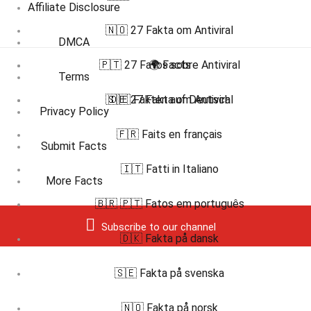
Affiliate Disclosure
🇳🇴 27 Fakta om Antiviral
DMCA
🇵🇹 27 Fatos sobre Antiviral
🌍 Facts
Terms
🇸🇪 27 Fakta om Antiviral
🇩🇪 Fakten auf Deutsch
Privacy Policy
🇫🇷 Faits en français
Submit Facts
🇮🇹 Fatti in Italiano
More Facts
🇧🇷 🇵🇹 Fatos em português
Subscribe to our channel
🇩🇰 Fakta på dansk
🇸🇪 Fakta på svenska
🇳🇴 Fakta på norsk