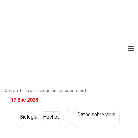
Home
Ciencia
Hechos
Biología
Hechos
27 Hechos Sobre Antiviral
Verificado por expertos
Directrices
editoriales
Escrito Por:
Lizbeth
Ainsworth
Convierte tu curiosidad en descubrimiento
Modified & Updated:
17 Ene 2025
Datos sobre virus
Biología
Hechos