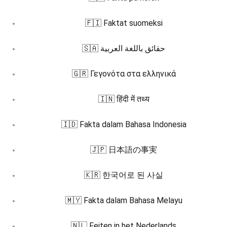
🇫🇮 Faktat suomeksi
🇸🇦 حقائق باللغة العربية
🇬🇷 Γεγονότα στα ελληνικά
🇮🇳 हिंदी में तथ्य
🇮🇩 Fakta dalam Bahasa Indonesia
🇯🇵 日本語の事実
🇰🇷 한국어로 된 사실
🇲🇾 Fakta dalam Bahasa Melayu
🇳🇱 Feiten in het Nederlands