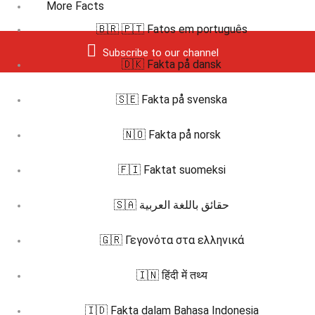
More Facts
🇧🇷 🇵🇹 Fatos em português
Subscribe to our channel
🇩🇰 Fakta på dansk
🇸🇪 Fakta på svenska
🇳🇴 Fakta på norsk
🇫🇮 Faktat suomeksi
🇸🇦 حقائق باللغة العربية
🇬🇷 Γεγονότα στα ελληνικά
🇮🇳 हिंदी में तथ्य
🇮🇩 Fakta dalam Bahasa Indonesia