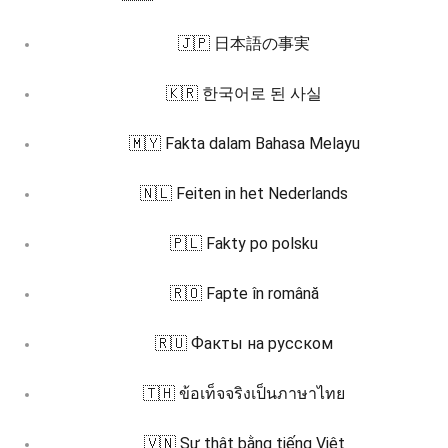
🇯🇵 日本語の事実
🇰🇷 한국어로 된 사실
🇲🇾 Fakta dalam Bahasa Melayu
🇳🇱 Feiten in het Nederlands
🇵🇱 Fakty po polsku
🇷🇴 Fapte în română
🇷🇺 Факты на русском
🇹🇭 ข้อเท็จจริงเป็นภาษาไทย
🇻🇳 Sự thật bằng tiếng Việt