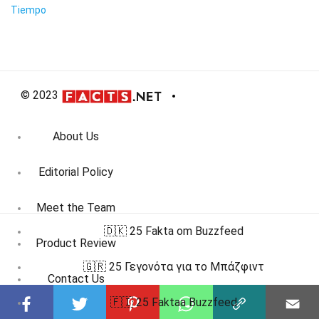
Tiempo
© 2023
About Us
Editorial Policy
Meet the Team
🇩🇰 25 Fakta om Buzzfeed
Product Review
🇬🇷 25 Γεγονότα για το Μπάζφιντ
Contact Us
🇫🇮 25 Faktaa Buzzfeed
Write For Us