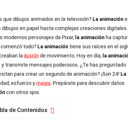
que dibujos animados en la televisión?
La animación
e
 dibujos en papel hasta complejas creaciones digitales.
os modernos personajes de Pixar,
la animación
ha captu
mo comenzó todo?
La animación
tiene sus raíces en el sig
 creaban la
ilusión
de movimiento. Hoy en día,
la animaci
ca y transmite mensajes poderosos. ¿Te has preguntado
sitan para crear un segundo de animación? ¡Son 24!
La
idad, esfuerzo y
magia
. Prepárate para descubrir datos
ión
con otros ojos.
bla de Contenidos