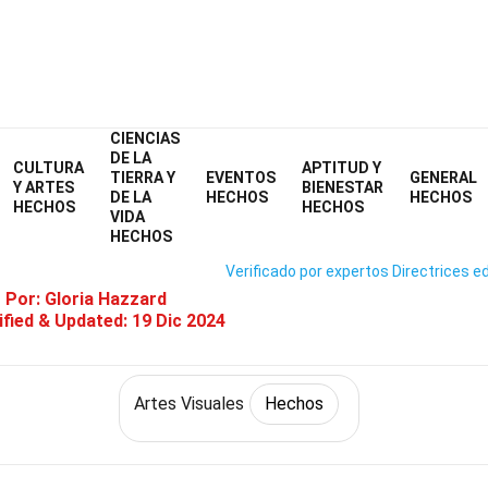
CIENCIAS
Home
Cultura y Artes
Hechos
Artes Visuales
Hechos
DE LA
CULTURA
APTITUD Y
TIERRA Y
EVENTOS
GENERAL
34 Hechos Sobre Animación
Y ARTES
BIENESTAR
DE LA
HECHOS
HECHOS
HECHOS
HECHOS
VIDA
HECHOS
Verificado por expertos
Directrices ed
o Por:
Gloria Hazzard
fied & Updated:
19 Dic 2024
Artes Visuales
Hechos