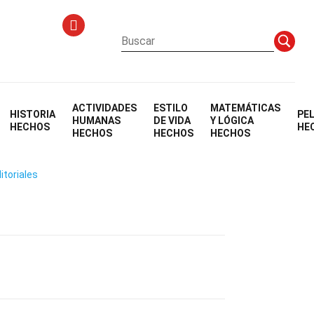
ACTIVIDADES
ESTILO
MATEMÁTICAS
HISTORIA
PE
HUMANAS
DE VIDA
Y LÓGICA
HECHOS
HE
HECHOS
HECHOS
HECHOS
itoriales