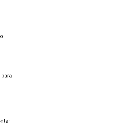
do
a para
ontar