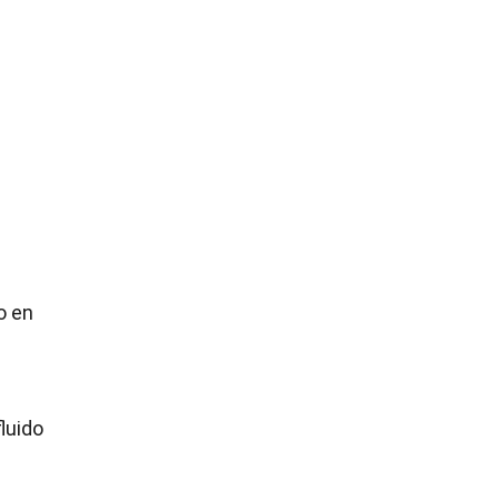
o en
luido