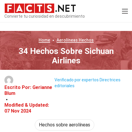
Convierte tu curiosidad en descubrimiento
Home
Aerolíneas
Hechos
34 Hechos Sobre Sichuan
Airlines
Verificado por expertos
Directrices
editoriales
Escrito Por:
Gerianne
Blum
Modified & Updated:
07 Nov 2024
Hechos sobre aerolíneas