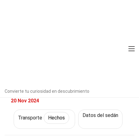
Home
Tecnología y Ciencias
Hechos
Transporte
Hechos
39 Hechos Sobre Chevrolet Sail
Verificado por expertos
Directrices
editoriales
Escrito Por:
Siobhan
Gormley
Convierte tu curiosidad en descubrimiento
Publicado:
20 Nov 2024
Datos del sedán
Transporte
Hechos