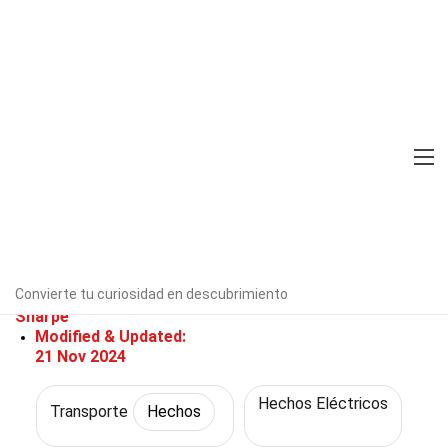
Home
Tecnología y Ciencias
Hechos
Transporte
Hechos
36 Hechos Sobre GMC Hummer
EV
Verificado por expertos
Directrices
editoriales
Convierte tu curiosidad en descubrimiento
Escrito Por:
Caroljean
Sharpe
Modified & Updated:
21 Nov 2024
Hechos Eléctricos
Transporte
Hechos