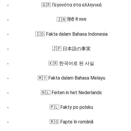
🇬🇷 Γεγονότα στα ελληνικά
🇮🇳 हिंदी में तथ्य
🇮🇩 Fakta dalam Bahasa Indonesia
🇯🇵 日本語の事実
🇰🇷 한국어로 된 사실
🇲🇾 Fakta dalam Bahasa Melayu
🇳🇱 Feiten in het Nederlands
🇵🇱 Fakty po polsku
🇷🇴 Fapte în română