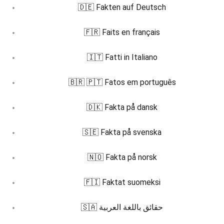
🇩🇪 Fakten auf Deutsch
🇫🇷 Faits en français
🇮🇹 Fatti in Italiano
🇧🇷 🇵🇹 Fatos em português
🇩🇰 Fakta på dansk
🇸🇪 Fakta på svenska
🇳🇴 Fakta på norsk
🇫🇮 Faktat suomeksi
🇸🇦 حقائق باللغة العربية