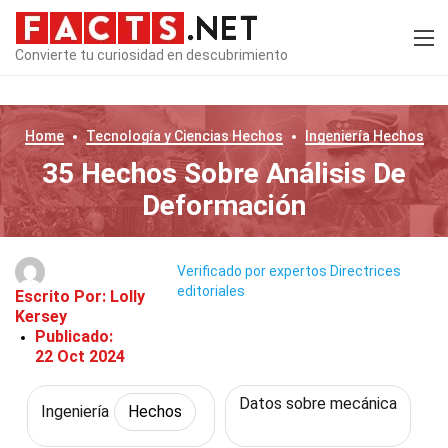
Convierte tu curiosidad en descubrimiento
Home
Tecnología y Ciencias
Hechos
Ingeniería
Hechos
35 Hechos Sobre Análisis De
Deformación
Verificado por expertos
Directrices
editoriales
Escrito Por:
Lolly
Kersey
Publicado:
22 Oct 2024
Datos sobre mecánica
Ingeniería
Hechos