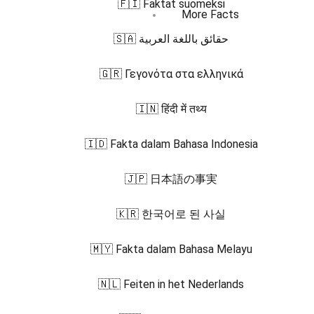
🇫🇮 Faktat suomeksi
More Facts
🇸🇦 حقائق باللغة العربية
🇬🇷 Γεγονότα στα ελληνικά
🇮🇳 हिंदी में तथ्य
🇮🇩 Fakta dalam Bahasa Indonesia
🇯🇵 日本語の事実
🇰🇷 한국어로 된 사실
🇲🇾 Fakta dalam Bahasa Melayu
🇳🇱 Feiten in het Nederlands