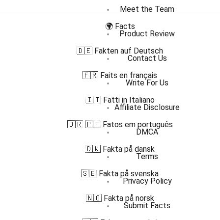
Meet the Team
🌍 Facts
Product Review
🇩🇪 Fakten auf Deutsch
Contact Us
🇫🇷 Faits en français
Write For Us
🇮🇹 Fatti in Italiano
Affiliate Disclosure
🇧🇷 🇵🇹 Fatos em português
DMCA
🇩🇰 Fakta på dansk
Terms
🇸🇪 Fakta på svenska
Privacy Policy
🇳🇴 Fakta på norsk
Submit Facts