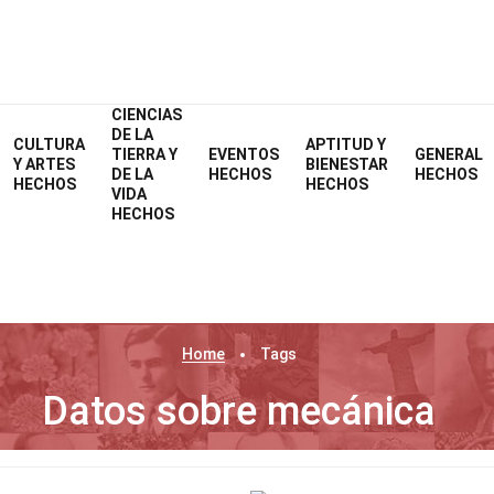
CIENCIAS
DE LA
CULTURA
APTITUD Y
TIERRA Y
EVENTOS
GENERAL
Y ARTES
BIENESTAR
DE LA
HECHOS
HECHOS
HECHOS
HECHOS
VIDA
HECHOS
Home
Tags
Datos sobre mecánica