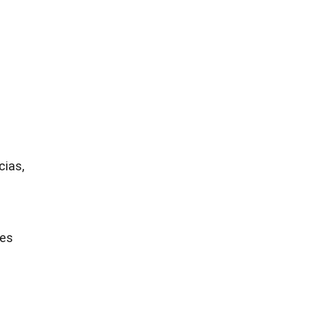
cias,
nes