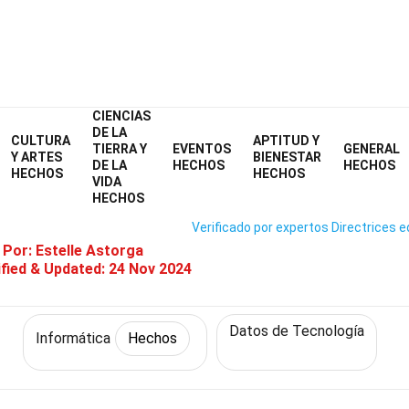
CIENCIAS
Home
Tecnología y Ciencias
Hechos
Informática
Hechos
DE LA
CULTURA
APTITUD Y
TIERRA Y
EVENTOS
GENERAL
31 Hechos Sobre Visual Studio
Y ARTES
BIENESTAR
DE LA
HECHOS
HECHOS
HECHOS
HECHOS
VIDA
HECHOS
Verificado por expertos
Directrices e
 Por:
Estelle Astorga
fied & Updated:
24 Nov 2024
Datos de Tecnología
Informática
Hechos