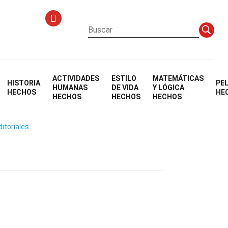
ACTIVIDADES
ESTILO
MATEMÁTICAS
HISTORIA
PE
HUMANAS
DE VIDA
Y LÓGICA
HECHOS
HE
HECHOS
HECHOS
HECHOS
ditoriales