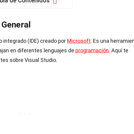
bla de Contenidos
o General
o integrado (IDE) creado por
Microsoft
. Es una herramie
ajan en diferentes lenguajes de
programación
. Aquí te
es sobre Visual Studio.