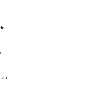
 de
en
está