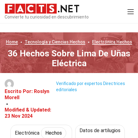
Convierte tu curiosidad en descubrimiento
Home
Tecnología y Ciencias
Hechos
Electrónica
Hechos
36 Hechos Sobre Lima De Uñas
Eléctrica
Verificado por expertos
Directrices
editoriales
Escrito Por:
Roslyn
Morell
Modified & Updated:
23 Nov 2024
Datos de artilugios
Electrónica
Hechos