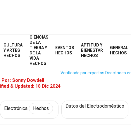
CIENCIAS
Home
Tecnología y Ciencias
Hechos
Electrónica
Hechos
DE LA
CULTURA
APTITUD Y
TIERRA Y
EVENTOS
GENERAL
hos Sobre Ventilador De Toda 
Y ARTES
BIENESTAR
DE LA
HECHOS
HECHOS
HECHOS
HECHOS
VIDA
HECHOS
Verificado por expertos
Directrices ed
o Por:
Sonny Dowdell
fied & Updated:
18 Dic 2024
Datos del Electrodoméstico
Electrónica
Hechos