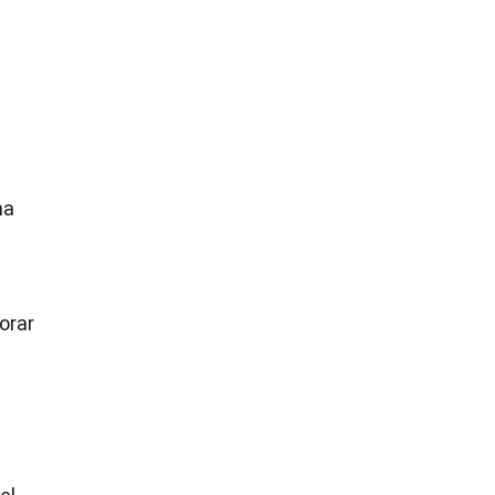
na
orar