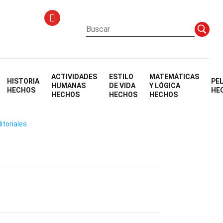
ACTIVIDADES
ESTILO
MATEMÁTICAS
HISTORIA
PE
La Casa
HUMANAS
DE VIDA
Y LÓGICA
HECHOS
HE
HECHOS
HECHOS
HECHOS
itoriales