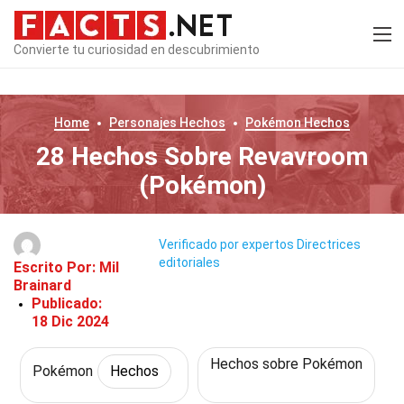
Convierte tu curiosidad en descubrimiento
Home
Personajes
Hechos
Pokémon
Hechos
28 Hechos Sobre Revavroom
(Pokémon)
Verificado por expertos
Directrices
editoriales
Escrito Por:
Mil
Brainard
Publicado:
18 Dic 2024
Hechos sobre Pokémon
Pokémon
Hechos