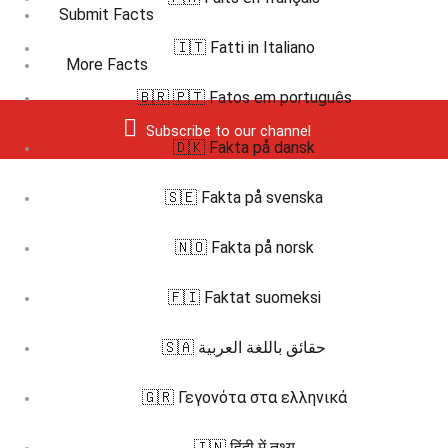
Submit Facts
🇮🇹 Fatti in Italiano
More Facts
🇧🇷 🇵🇹 Fatos em português
Subscribe to our channel
🇩🇰 Fakta på dansk
🇸🇪 Fakta på svenska
🇳🇴 Fakta på norsk
🇫🇮 Faktat suomeksi
🇸🇦 حقائق باللغة العربية
🇬🇷 Γεγονότα στα ελληνικά
🇮🇳 हिंदी में तथ्य