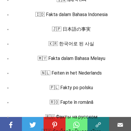
🇮🇩 Fakta dalam Bahasa Indonesia
🇯🇵 日本語の事実
🇰🇷 한국어로 된 사실
🇲🇾 Fakta dalam Bahasa Melayu
🇳🇱 Feiten in het Nederlands
🇵🇱 Fakty po polsku
🇷🇴 Fapte în română
🇷🇺 Факты на русском