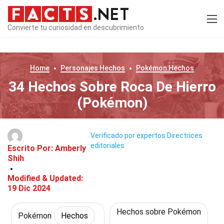
Convierte tu curiosidad en descubrimiento
Home
Personajes
Hechos
Pokémon
Hechos
34 Hechos Sobre Roca De Hierro
(Pokémon)
Verificado por expertos
Directrices
editoriales
Escrito Por:
Amberly
Shih
Modified & Updated:
19 Dic 2024
Hechos sobre Pokémon
Pokémon
Hechos