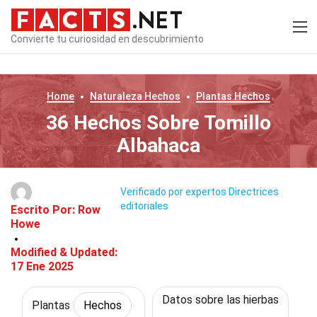
Convierte tu curiosidad en descubrimiento
Home
Naturaleza
Hechos
Plantas
Hechos
36 Hechos Sobre Tomillo
Albahaca
Verificado por expertos
Directrices
editoriales
Escrito Por:
Row
Howe
Modified & Updated:
17 Ene 2025
Datos sobre las hierbas
Plantas
Hechos