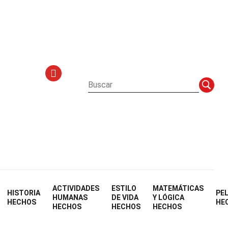
ales
ACTIVIDADES
ESTILO
MATEMÁTICAS
HISTORIA
PE
HUMANAS
DE VIDA
Y LÓGICA
HECHOS
HE
HECHOS
HECHOS
HECHOS