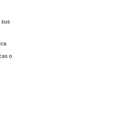
ó sus
ca.
cas o