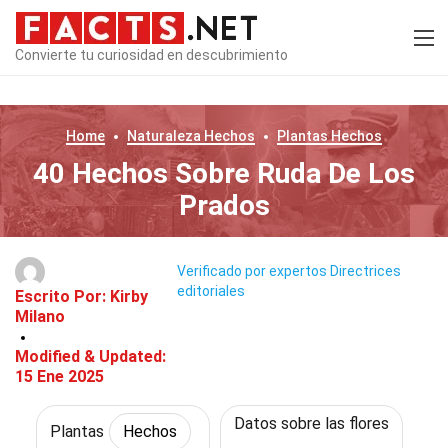
Convierte tu curiosidad en descubrimiento
Home
Naturaleza
Hechos
Plantas
Hechos
40 Hechos Sobre Ruda De Los
Prados
Verificado por expertos
Directrices
editoriales
Escrito Por:
Kirby
Milano
Modified & Updated:
15 Ene 2025
Datos sobre las flores
Plantas
Hechos