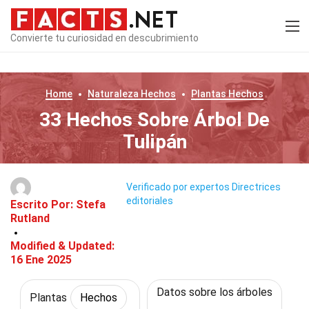
Convierte tu curiosidad en descubrimiento
Home
Naturaleza
Hechos
Plantas
Hechos
33 Hechos Sobre Árbol De
Tulipán
Verificado por expertos
Directrices
editoriales
Escrito Por:
Stefa
Rutland
Modified & Updated:
16 Ene 2025
Datos sobre los árboles
Plantas
Hechos