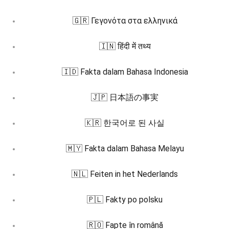
🇬🇷 Γεγονότα στα ελληνικά
🇮🇳 हिंदी में तथ्य
🇮🇩 Fakta dalam Bahasa Indonesia
🇯🇵 日本語の事実
🇰🇷 한국어로 된 사실
🇲🇾 Fakta dalam Bahasa Melayu
🇳🇱 Feiten in het Nederlands
🇵🇱 Fakty po polsku
🇷🇴 Fapte în română