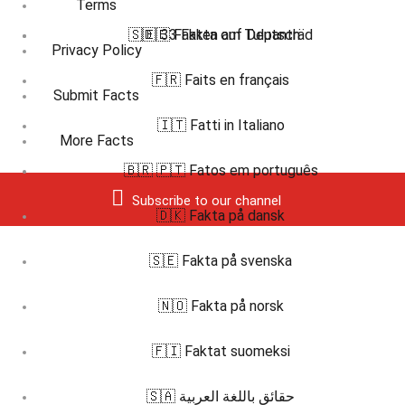
Terms
🇸🇪 33 Fakta om Tulpanträd
🇩🇪 Fakten auf Deutsch
Privacy Policy
🇫🇷 Faits en français
Submit Facts
🇮🇹 Fatti in Italiano
More Facts
🇧🇷 🇵🇹 Fatos em português
Subscribe to our channel
🇩🇰 Fakta på dansk
🇸🇪 Fakta på svenska
🇳🇴 Fakta på norsk
🇫🇮 Faktat suomeksi
🇸🇦 حقائق باللغة العربية