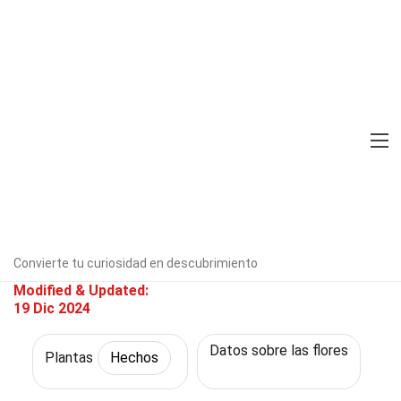
Home
Naturaleza
Hechos
Plantas
Hechos
28 Hechos Sobre Thalictrum
Verificado por expertos
Directrices
editoriales
Escrito Por:
Jennee
Curiel
Convierte tu curiosidad en descubrimiento
Modified & Updated:
19 Dic 2024
Datos sobre las flores
Plantas
Hechos