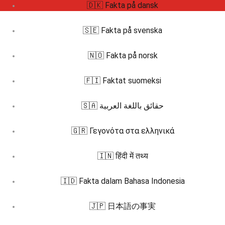
🇩🇰 Fakta på dansk
🇸🇪 Fakta på svenska
🇳🇴 Fakta på norsk
🇫🇮 Faktat suomeksi
🇸🇦 حقائق باللغة العربية
🇬🇷 Γεγονότα στα ελληνικά
🇮🇳 हिंदी में तथ्य
🇮🇩 Fakta dalam Bahasa Indonesia
🇯🇵 日本語の事実