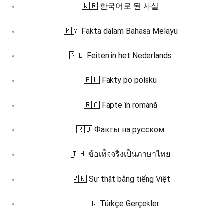
🇰🇷 한국어로 된 사실
🇲🇾 Fakta dalam Bahasa Melayu
🇳🇱 Feiten in het Nederlands
🇵🇱 Fakty po polsku
🇷🇴 Fapte în română
🇷🇺 Факты на русском
🇹🇭 ข้อเท็จจริงเป็นภาษาไทย
🇻🇳 Sự thật bằng tiếng Việt
🇹🇷 Türkçe Gerçekler