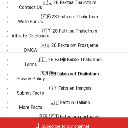
🇫🇮 28 Faktaa Thalictrum
Contact Us
🇫🇷 28 Faits sur Thalictrum
Write For Us
🇮🇹 28 Fatti su Thalictrum
Affiliate Disclosure
🇳🇴 28 Fakta om Frøstjerne
DMCA
🇵🇹 28 Fatos sobre Thalictrum
🌍 Facts
Terms
🇸🇪 28 Fakta om Thalictrum
🇩🇪 Fakten auf Deutsch
Privacy Policy
🇫🇷 Faits en français
Submit Facts
🇮🇹 Fatti in Italiano
More Facts
🇧🇷 🇵🇹 Fatos em português
Subscribe to our channel