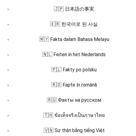
🇯🇵 日本語の事実
🇰🇷 한국어로 된 사실
🇲🇾 Fakta dalam Bahasa Melayu
🇳🇱 Feiten in het Nederlands
🇵🇱 Fakty po polsku
🇷🇴 Fapte în română
🇷🇺 Факты на русском
🇹🇭 ข้อเท็จจริงเป็นภาษาไทย
🇻🇳 Sự thật bằng tiếng Việt