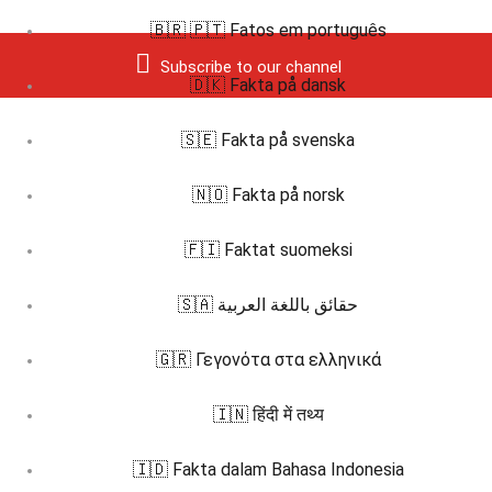
🇧🇷 🇵🇹 Fatos em português
Subscribe to our channel
🇩🇰 Fakta på dansk
🇸🇪 Fakta på svenska
🇳🇴 Fakta på norsk
🇫🇮 Faktat suomeksi
🇸🇦 حقائق باللغة العربية
🇬🇷 Γεγονότα στα ελληνικά
🇮🇳 हिंदी में तथ्य
🇮🇩 Fakta dalam Bahasa Indonesia