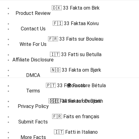
🇩🇰 33 Fakta om Birk
Product Review
🇫🇮 33 Faktaa Koivu
Contact Us
🇫🇷 33 Faits sur Bouleau
Write For Us
🇮🇹 33 Fatti su Betulla
Affiliate Disclosure
🇳🇴 33 Fakta om Bjørk
DMCA
🇵🇹 33 Fatos sobre Bétula
🌍 Facts
Terms
🇩🇪 Fakten auf Deutsch
🇸🇪 33 Fakta om Björk
Privacy Policy
🇫🇷 Faits en français
Submit Facts
🇮🇹 Fatti in Italiano
More Facts