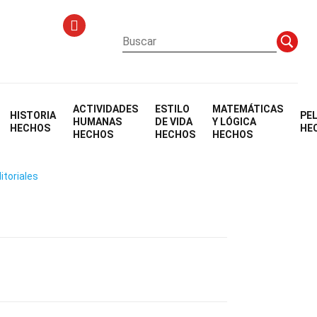
ACTIVIDADES
ESTILO
MATEMÁTICAS
HISTORIA
PE
o
HUMANAS
DE VIDA
Y LÓGICA
HECHOS
HE
HECHOS
HECHOS
HECHOS
itoriales