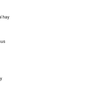
í hay
sus
 y