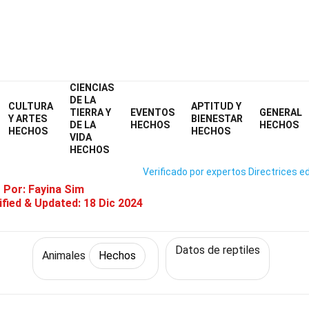
CIENCIAS
Home
Naturaleza
Hechos
Animales
Hechos
DE LA
CULTURA
APTITUD Y
TIERRA Y
EVENTOS
GENERAL
36 Hechos Sobre Geco Crestad
Y ARTES
BIENESTAR
DE LA
HECHOS
HECHOS
HECHOS
HECHOS
VIDA
HECHOS
Verificado por expertos
Directrices ed
o Por:
Fayina Sim
fied & Updated:
18 Dic 2024
Datos de reptiles
Animales
Hechos