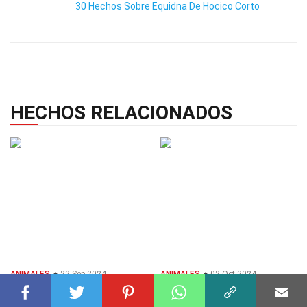
30 Hechos Sobre Equidna De Hocico Corto
HECHOS RELACIONADOS
ANIMALES
22 Sep 2024
ANIMALES
02 Oct 2024
29 Hechos Sobre Pájaro
35 Hechos Sobre Pájaro
Carpintero
Carpintero Pico De Marfil