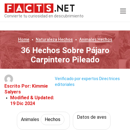
Convierte tu curiosidad en descubrimiento
Home
Naturaleza
Hechos
Animales
Hechos
36 Hechos Sobre Pájaro
Carpintero Pileado
Verificado por expertos
Directrices
editoriales
Escrito Por:
Kimmie
Salyers
Modified & Updated:
19 Dic 2024
Datos de aves
Animales
Hechos