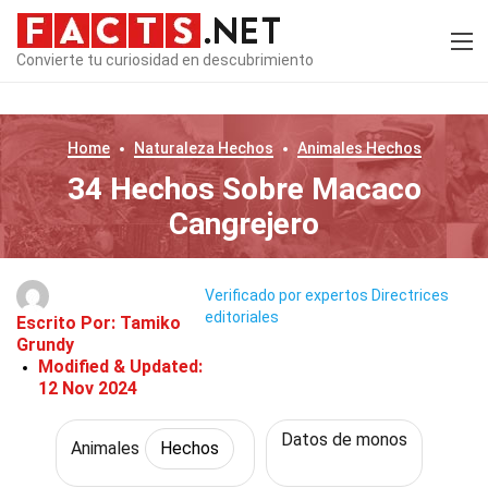
Convierte tu curiosidad en descubrimiento
Home
Naturaleza
Hechos
Animales
Hechos
34 Hechos Sobre Macaco
Cangrejero
Verificado por expertos
Directrices
editoriales
Escrito Por:
Tamiko
Grundy
Modified & Updated:
12 Nov 2024
Datos de monos
Animales
Hechos