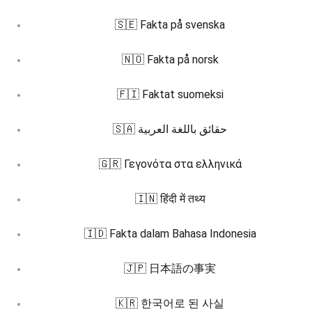
🇸🇪 Fakta på svenska
🇳🇴 Fakta på norsk
🇫🇮 Faktat suomeksi
🇸🇦 حقائق باللغة العربية
🇬🇷 Γεγονότα στα ελληνικά
🇮🇳 हिंदी में तथ्य
🇮🇩 Fakta dalam Bahasa Indonesia
🇯🇵 日本語の事実
🇰🇷 한국어로 된 사실