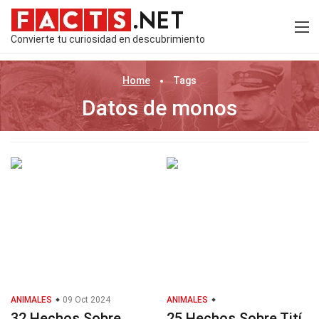
Convierte tu curiosidad en descubrimiento
Home
Tags
Datos de monos
ANIMALES
09 Oct 2024
ANIMALES
32 Hechos Sobre
25 Hechos Sobre Tití