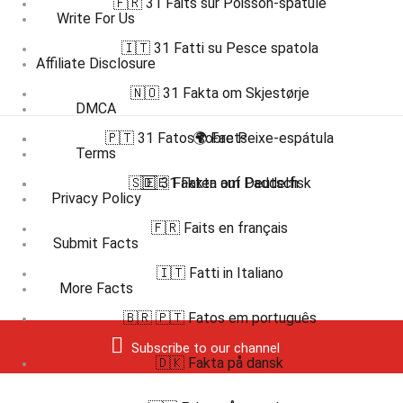
🇫🇷 31 Faits sur Poisson-spatule
Write For Us
🇮🇹 31 Fatti su Pesce spatola
Affiliate Disclosure
🇳🇴 31 Fakta om Skjestørje
DMCA
🇵🇹 31 Fatos sobre Peixe-espátula
🌍 Facts
Terms
🇸🇪 31 Fakta om Paddelfisk
🇩🇪 Fakten auf Deutsch
Privacy Policy
🇫🇷 Faits en français
Submit Facts
🇮🇹 Fatti in Italiano
More Facts
🇧🇷 🇵🇹 Fatos em português
Subscribe to our channel
🇩🇰 Fakta på dansk