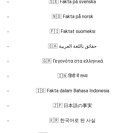
🇸🇪 Fakta på svenska
🇳🇴 Fakta på norsk
🇫🇮 Faktat suomeksi
🇸🇦 حقائق باللغة العربية
🇬🇷 Γεγονότα στα ελληνικά
🇮🇳 हिंदी में तथ्य
🇮🇩 Fakta dalam Bahasa Indonesia
🇯🇵 日本語の事実
🇰🇷 한국어로 된 사실