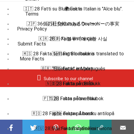
🇮🇹 28 Fatti su Bluebuck in Italian is "Alce blu".
🌍 Facts
Terms
🇯🇵 36個の社交性のあるウィーバーの事実
🇩🇪 Fakten auf Deutsch
Privacy Policy
🇰🇷 28 가지 블루벅에 대한 사실
🇫🇷 Faits en français
Submit Facts
🇲🇸 28 Fakta tentang Bluebuck is translated to
🇮🇹 Fatti in Italiano
More Facts
🇧🇷 🇵🇹 Fatos em português
"Bluebuck" in Malay.
Subscribe to our channel
🇳🇴 28 Fakta om Blåbukk
🇩🇰 Fakta på dansk
🇵🇹 28 Fatos sobre Blaubok
🇸🇪 Fakta på svenska
🇷🇴 28 Fapte despre Albastru antilopă
🇳🇴 Fakta på norsk
🇷🇺 28 Факты о Голубой антилопа
🇫🇮 Faktat suomeksi