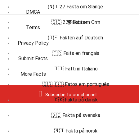
🇳🇴 27 Fakta om Slange
DMCA
🇸🇪 27 Fakta om Orm
🌍 Facts
Terms
🇩🇪 Fakten auf Deutsch
Privacy Policy
🇫🇷 Faits en français
Submit Facts
🇮🇹 Fatti in Italiano
More Facts
🇧🇷 🇵🇹 Fatos em português
Subscribe to our channel
🇩🇰 Fakta på dansk
🇸🇪 Fakta på svenska
🇳🇴 Fakta på norsk