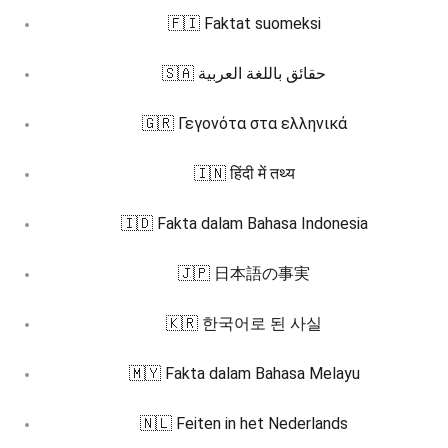
🇫🇮 Faktat suomeksi
🇸🇦 حقائق باللغة العربية
🇬🇷 Γεγονότα στα ελληνικά
🇮🇳 हिंदी में तथ्य
🇮🇩 Fakta dalam Bahasa Indonesia
🇯🇵 日本語の事実
🇰🇷 한국어로 된 사실
🇲🇾 Fakta dalam Bahasa Melayu
🇳🇱 Feiten in het Nederlands