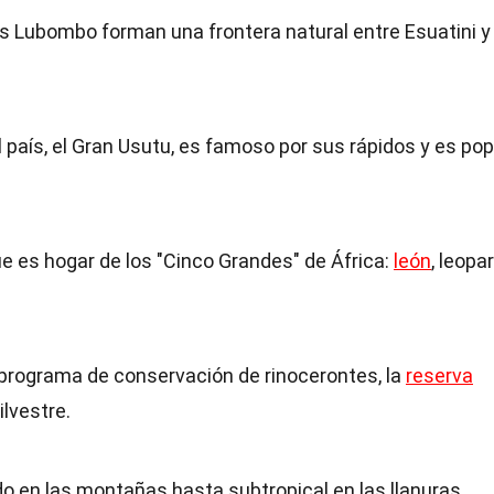
s Lubombo forman una frontera natural entre Esuatini y
el país, el Gran Usutu, es famoso por sus rápidos y es pop
ue es hogar de los "Cinco Grandes" de África:
león
, leopa
 programa de conservación de rinocerontes, la
reserva
ilvestre.
do en las montañas hasta subtropical en las llanuras.