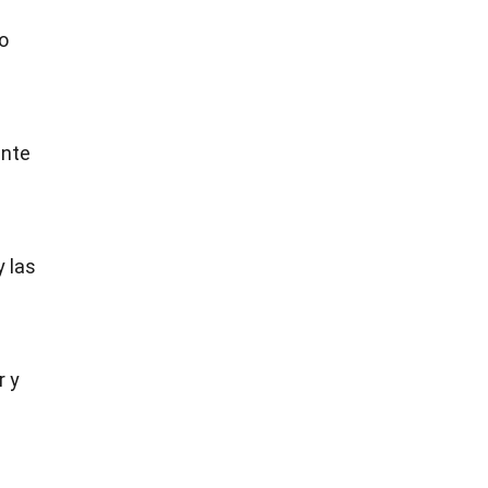
mo
ante
y las
r y