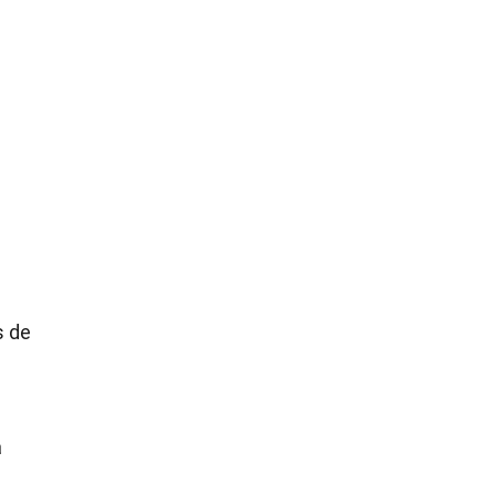
s de
a