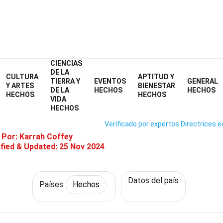
CIENCIAS
Home
Mundo
Hechos
Países
Hechos
DE LA
CULTURA
APTITUD Y
TIERRA Y
EVENTOS
GENERAL
27 Hechos Sobre Esuatini
Y ARTES
BIENESTAR
DE LA
HECHOS
HECHOS
HECHOS
HECHOS
VIDA
HECHOS
Verificado por expertos
Directrices e
 Por:
Karrah Coffey
fied & Updated:
25 Nov 2024
Datos del país
Países
Hechos