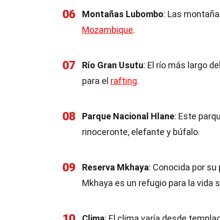
06
Montañas Lubombo
: Las montaña
Mozambique
.
07
Río Gran Usutu
: El río más largo d
para el
rafting
.
08
Parque Nacional Hlane
: Este parq
rinoceronte, elefante y búfalo.
09
Reserva Mkhaya
: Conocida por su
Mkhaya es un refugio para la vida s
10
Clima
: El clima varía desde templa