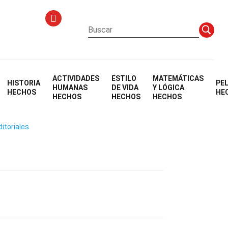
ACTIVIDADES
ESTILO
MATEMÁTICAS
HISTORIA
PE
HUMANAS
DE VIDA
Y LÓGICA
HECHOS
HE
HECHOS
HECHOS
HECHOS
ditoriales