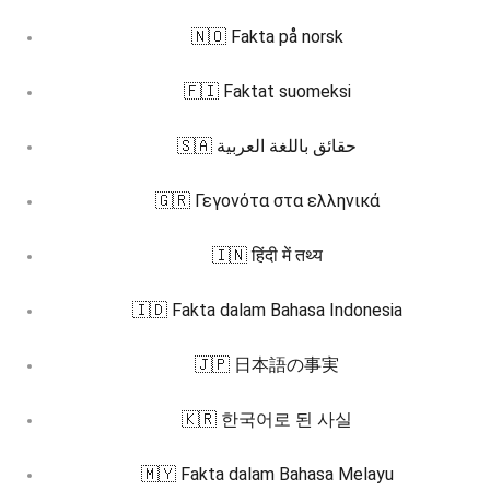
🇳🇴 Fakta på norsk
🇫🇮 Faktat suomeksi
🇸🇦 حقائق باللغة العربية
🇬🇷 Γεγονότα στα ελληνικά
🇮🇳 हिंदी में तथ्य
🇮🇩 Fakta dalam Bahasa Indonesia
🇯🇵 日本語の事実
🇰🇷 한국어로 된 사실
🇲🇾 Fakta dalam Bahasa Melayu