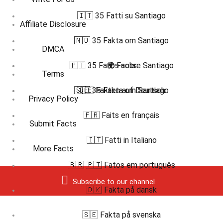
🇮🇹 35 Fatti su Santiago
Affiliate Disclosure
🇳🇴 35 Fakta om Santiago
DMCA
🇵🇹 35 Fatos sobre Santiago
🌍 Facts
Terms
🇸🇪 35 Fakta om Santiago
🇩🇪 Fakten auf Deutsch
Privacy Policy
🇫🇷 Faits en français
Submit Facts
🇮🇹 Fatti in Italiano
More Facts
🇧🇷 🇵🇹 Fatos em português
Subscribe to our channel
🇩🇰 Fakta på dansk
🇸🇪 Fakta på svenska