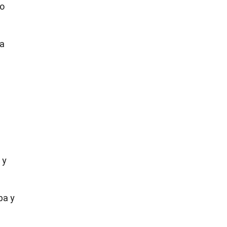
do
na
 y
ba y