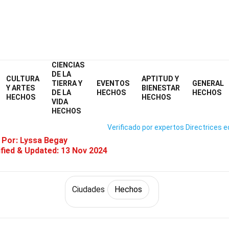
CIENCIAS
Home
Mundo
Hechos
Ciudades
Hechos
DE LA
CULTURA
APTITUD Y
TIERRA Y
EVENTOS
GENERAL
31 Hechos Sobre Praia
Y ARTES
BIENESTAR
DE LA
HECHOS
HECHOS
HECHOS
HECHOS
VIDA
HECHOS
Verificado por expertos
Directrices e
 Por:
Lyssa Begay
fied & Updated:
13 Nov 2024
Ciudades
Hechos