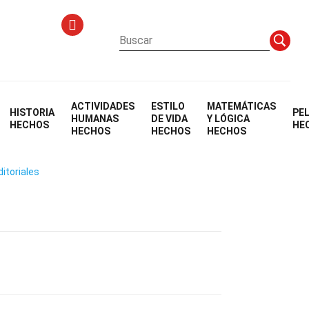
ACTIVIDADES
ESTILO
MATEMÁTICAS
HISTORIA
PE
HUMANAS
DE VIDA
Y LÓGICA
HECHOS
HE
HECHOS
HECHOS
HECHOS
ditoriales