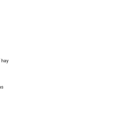
í hay
as