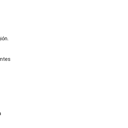
ión.
antes
a