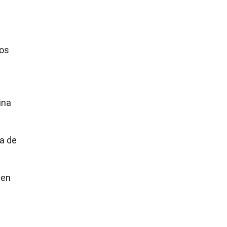
cos
ina
da de
 en