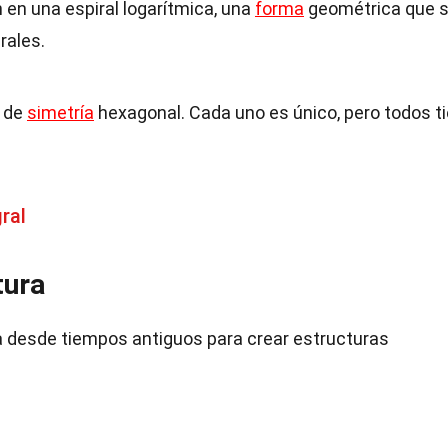
 en una espiral logarítmica, una
forma
geométrica que 
rales.
o de
simetría
hexagonal. Cada uno es único, pero todos t
ral
tura
ía desde tiempos antiguos para crear estructuras