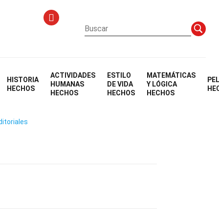
ACTIVIDADES
ESTILO
MATEMÁTICAS
HISTORIA
PE
HUMANAS
DE VIDA
Y LÓGICA
HECHOS
HE
HECHOS
HECHOS
HECHOS
ditoriales