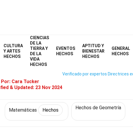
CIENCIAS
Home
Matemáticas y Lógica
Hechos
Matemáticas
Hechos
DE LA
CULTURA
APTITUD Y
TIERRA Y
EVENTOS
GENERAL
28 Hechos Sobre Geometría
Y ARTES
BIENESTAR
DE LA
HECHOS
HECHOS
HECHOS
HECHOS
VIDA
HECHOS
Verificado por expertos
Directrices e
 Por:
Cara Tucker
fied & Updated:
23 Nov 2024
Hechos de Geometría
Matemáticas
Hechos