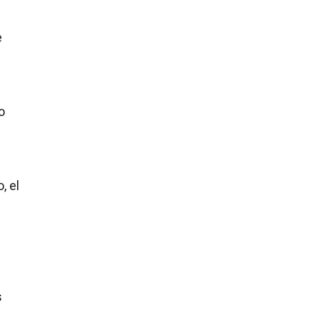
e
o
, el
s