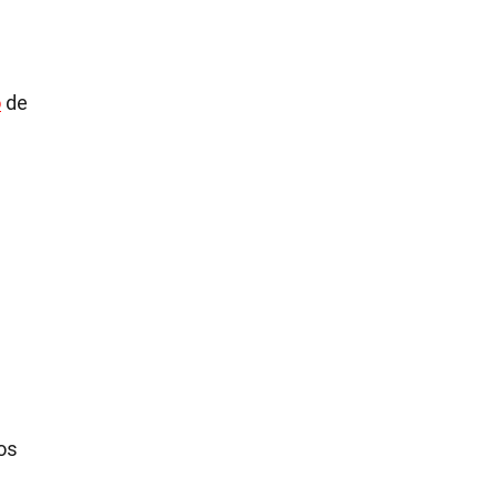
o
de
a
los