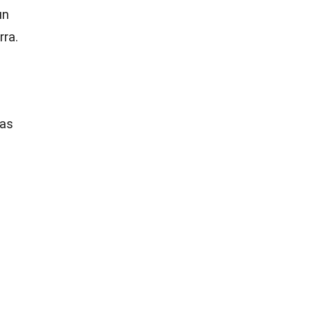
un
rra.
ias