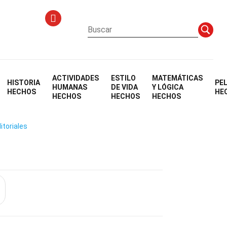
ACTIVIDADES
ESTILO
MATEMÁTICAS
HISTORIA
PE
ed Knee
HUMANAS
DE VIDA
Y LÓGICA
HECHOS
HE
HECHOS
HECHOS
HECHOS
itoriales