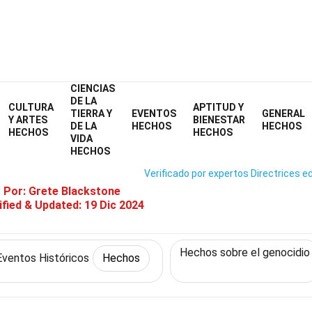
CIENCIAS
Home
Historia
Hechos
Eventos Históricos
Hechos
DE LA
CULTURA
APTITUD Y
TIERRA Y
EVENTOS
GENERAL
chos Sobre Masacre De Wound
Y ARTES
BIENESTAR
DE LA
HECHOS
HECHOS
HECHOS
HECHOS
VIDA
HECHOS
Verificado por expertos
Directrices ed
o Por:
Grete Blackstone
fied & Updated:
19 Dic 2024
Hechos sobre el genocidio
Eventos Históricos
Hechos