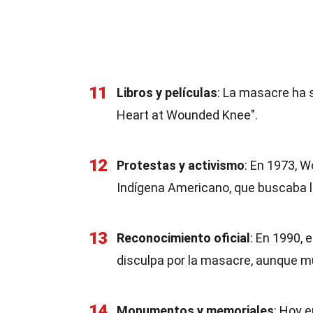
11
Libros y películas
: La masacre ha 
Heart at Wounded Knee".
12
Protestas y activismo
: En 1973, W
Indígena Americano, que buscaba ll
13
Reconocimiento oficial
: En 1990, 
disculpa por la masacre, aunque m
14
Monumentos y memoriales
: Hoy 