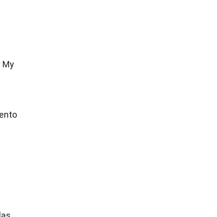
y My
iento
las