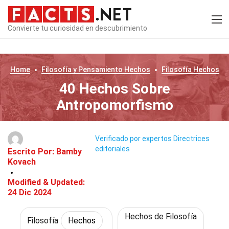
Convierte tu curiosidad en descubrimiento
Home
Filosofía y Pensamiento
Hechos
Filosofía
Hechos
40 Hechos Sobre
Antropomorfismo
Verificado por expertos
Directrices
editoriales
Escrito Por:
Bamby
Kovach
Modified & Updated:
24 Dic 2024
Hechos de Filosofía
Filosofía
Hechos